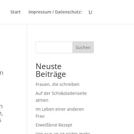
Start
Impressum / Datenschutz:
Suchen
Neuste
nn
Beiträge
Frauen, die schreiben
Auf der Schokoladenseite
atmen
en
Im Leben einer anderen
e,
Frau
s
Eiweißbrot Rezept
Von nun an ist nichts mehr