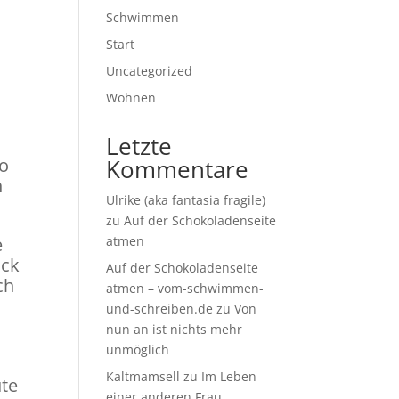
Schwimmen
Start
Uncategorized
Wohnen
Letzte
wo
Kommentare
n
Ulrike (aka fantasia fragile)
zu
Auf der Schokoladenseite
e
atmen
ack
Auf der Schokoladenseite
ch
atmen – vom-schwimmen-
und-schreiben.de
zu
Von
nun an ist nichts mehr
unmöglich
Kaltmamsell
zu
Im Leben
ute
einer anderen Frau