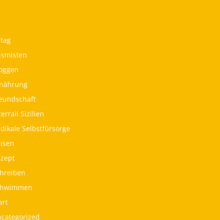
ltag
smisten
oggen
nährung
eundschaft
terrail Sizilien
dikale Selbstfürsorge
isen
zept
hreiben
chwimmen
art
categorized