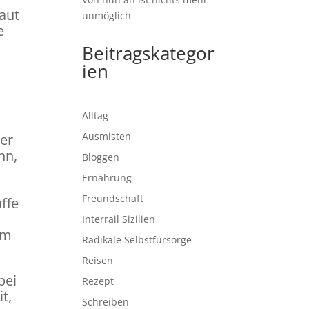
aut
unmöglich
e
Beitragskategor
ien
Alltag
Ausmisten
der
hn,
Bloggen
Ernährung
Freundschaft
ffe
Interrail Sizilien
am
Radikale Selbstfürsorge
Reisen
bei
Rezept
t,
Schreiben