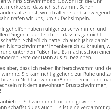
ren wir ins Schwimmbad. Obwohl ich die Uhr
llte, merkte sie, dass ich schwamm. Schon
h anders als sonst, wo ich alleine und schweigend
Bahn trafen wir uns, um zu fachsimpeln.
ir mir geholfen haben ruhiger zu schwimmen und
len Dingen erzählte ich ihr, dass es gar nicht
schaffen. Schließlich hatte ich auch Jahre damit
rten Nichtschwimmer*innenbereich zu kraulen, 
Grund unter den Füßen hat. Es macht schon eine
 anderen Seite der Bahn aus zu beginnen.
es aber, dass ich neben ihr herschwamm und si
chwimme. Sie kam richtig gehend zur Ruhe und z
 nur bis zum Nichtschwimmer*innenbereich und na
wechseln mit dem gewohnten Brustschwimmen,
a!
vice anbieten „Schwimm mit mir und gewinne
ann schaffst du es auch!“ Es ist eine verdammt g