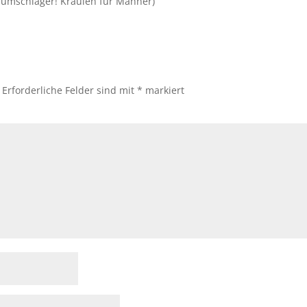
haumschläger! Kraulen für Männer)
Erforderliche Felder sind mit
*
markiert