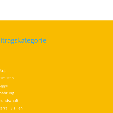
itragskategorie
ltag
smisten
oggen
nährung
eundschaft
terrail Sizilien